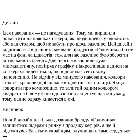
Дизайн
Ідея паковання — це нагадування. Тому ми вирішили
розмістити на пляшках стікери, які люди клеять у блокнотах
або над столом, щоб не забути про щось важливе. Цей дизайн
відрізняється від інших паковань продуктів «Галичина», бо не
має на фоні ландшафтів, тож для нас важливо було зберегти
впізнаваність бренду. Для цього ми зробили дуже
мінімалістичну, повітряну графіку, підкресливши написи на
«стікерах» айдентикою, що відповідає сенсовому
наповненню. На відміну від минулого паковання, кольори
стали яскравіше (щоб більше виділятися на полиці). Якщо
говорити про композицію, то залитий одним кольором
квадрат на білому фоні однозначно акцентує на собі увагу,
тому напис одразу кидається в очі.
Висновок
Новий дизайн не тільки дозволив бренду «Галичина»
залишитися лідерами ринку з продажу кефірів, а ще й
відгукнувся багатьом українцям, влучивши в саме серденько