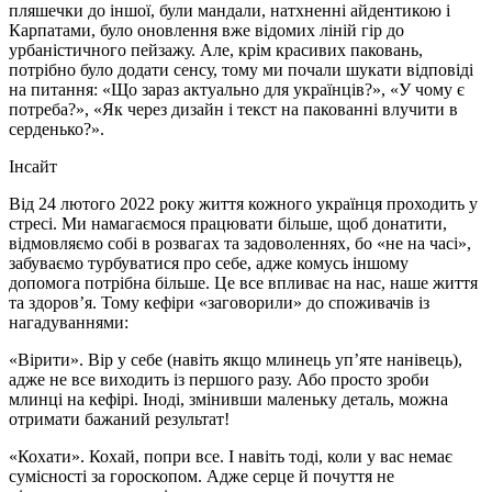
пляшечки до іншої, були мандали, натхненні айдентикою і
Карпатами, було оновлення вже відомих ліній гір до
урбаністичного пейзажу. Але, крім красивих паковань,
потрібно було додати сенсу, тому ми почали шукати відповіді
на питання: «Що зараз актуально для українців?», «У чому є
потреба?», «Як через дизайн і текст на пакованні влучити в
серденько?».
Інсайт
Від 24 лютого 2022 року життя кожного українця проходить у
стресі. Ми намагаємося працювати більше, щоб донатити,
відмовляємо собі в розвагах та задоволеннях, бо «не на часі»,
забуваємо турбуватися про себе, адже комусь іншому
допомога потрібна більше. Це все впливає на нас, наше життя
та здоровʼя. Тому кефіри «заговорили» до споживачів із
нагадуваннями:
«Вірити». Вір у себе (навіть якщо млинець уп’яте нанівець),
адже не все виходить із першого разу. Або просто зроби
млинці на кефірі. Іноді, змінивши маленьку деталь, можна
отримати бажаний результат!
«Кохати». Кохай, попри все. І навіть тоді, коли у вас немає
сумісності за гороскопом. Адже серце й почуття не