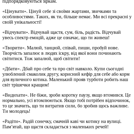
підпорядковуються зіркам.
«Цінувати». Цінуй себе зі своїми жартами, звичками та
особливостями. Таких, як ти, більше немає. Ми всі прекрасні у
своїй унікальності!
«Відчувати». Відчувай щастя, сум, біль, радість. Відчувай
увесь спектр емоцій, адже це означає, що ти живеш!
«Творити». Малюй, танцюй, співай, пиши, пробуй нове.
Творчість запалює в людях іскру, від якої вони починають
світитися. Тож запалюй, щоб світити!
«Дбати». Дбай про себе та про світ навколо. Купи сьогодні
улюблений смаколик другу, корисний кефір для себе або корм
для вуличного котика. Маленький прояв турботи робить наш
світ трішечки кращим!
«Видихати». Не біжи, зроби коротку паузу, якщо втомився. Це
нормально, усі втомлюються. Якщо тобі потрібен відпочинок,
то це значить, що ти витратив сили, бо зробив щось важливе.
Ти молодець!
«Радіти». Радій сонечку, смачній каві чи котику на вулиці.
Пам’ятай, що щастя складається з маленьких речей!