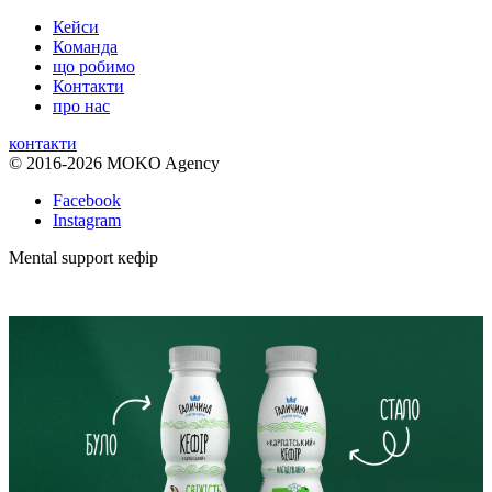
Кейси
Команда
що робимо
Контакти
про нас
контакти
© 2016-2026 MOKO Agency
Facebook
Instagram
Mental support кефір